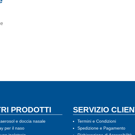
e
ie
TRI PRODOTTI
SERVIZIO CLIEN
aerosol e doccia nasale
Termini e Condizioni
y per il naso
Spedizione e Pagamento