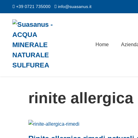
Salta
+39 0721 735000
info@suasanus.it
al
contenuto
Home
Aziend
rinite allergica
Rinite
allergica