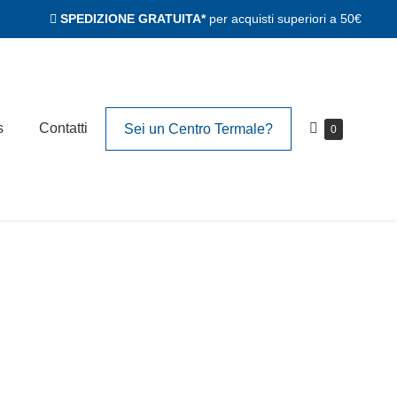
SPEDIZIONE GRATUITA*
per acquisti superiori a 50€
Carrello
s
Contatti
Sei un Centro Termale?
Articoli
0
nel
della
carrello
spesa