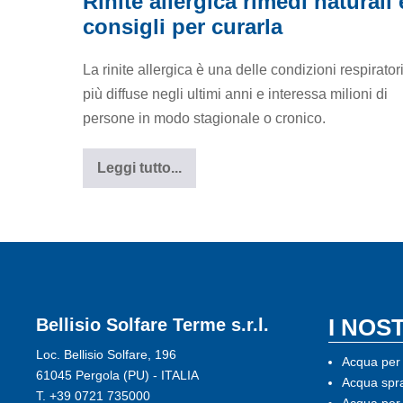
Rinite allergica rimedi naturali 
rimedi
consigli per curarla
naturali
e
La rinite allergica è una delle condizioni respirator
consigli
più diffuse negli ultimi anni e interessa milioni di
per
persone in modo stagionale o cronico.
curarla
Leggi tutto...
Rinite
allergica
rimedi
naturali
e
consigli
per
curarla
I NOS
Bellisio Solfare Terme s.r.l.
Loc. Bellisio Solfare, 196
Acqua per 
61045 Pergola (PU) - ITALIA
Acqua spra
T.
+39 0721 735000