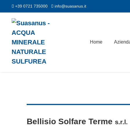
Salta
+39 0721 735000
info@suasanus.it
al
contenuto
Home
Aziend
Bellisio Solfare Terme
s.r.l.