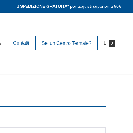
SPEDIZIONE GRATUITA*
per acquisti superiori a 50€
Carrello
s
Contatti
Sei un Centro Termale?
Articoli
0
nel
della
carrello
spesa