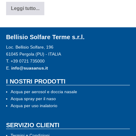
respiratorie?
Leggi tutto...
Doccia
nasale:
perché
fa
bene
alle
Bellisio Solfare Terme s.r.l.
vie
respiratorie?
Loc. Bellisio Solfare, 196
61045 Pergola (PU) - ITALIA
T.
+39 0721 735000
E.
info@suasanus.it
I NOSTRI PRODOTTI
Acqua per aerosol e doccia nasale
Acqua spray per il naso
Acqua per uso inalatorio
SERVIZIO CLIENTI
Termini e Condizioni