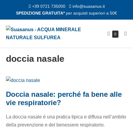
Salta
+39 0721 735000
info@suasanus.it
al
SPEDIZIONE GRATUITA*
per acquisti superiori a 50€
contenuto
Carrello
Articoli
0
Atti
nel
della
me
carrello
spesa
doccia nasale
Doccia
nasale:
Doccia nasale: perché fa bene alle
perché
vie respiratorie?
fa
bene
La doccia nasale è una pratica tipica e diffusa nell’ambito
alle
della prevenzione e del benessere respiratorio.
vie