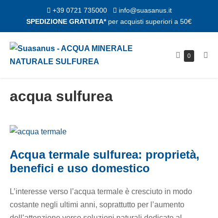
Salta
+39 0721 735000
info@suasanus.it
al
SPEDIZIONE GRATUITA*
per acquisti superiori a 50€
contenuto
Carrello
Articoli
0
Atti
nel
della
me
carrello
spesa
acqua sulfurea
Acqua
termale
Acqua termale sulfurea: proprietà,
sulfurea:
benefici e uso domestico
proprietà,
benefici
L’interesse verso l’acqua termale è cresciuto in modo
e
costante negli ultimi anni, soprattutto per l’aumento
uso
dell’attenzione verso soluzioni naturali dedicate al