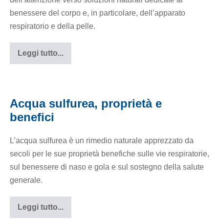
domestico
benessere del corpo e, in particolare, dell’apparato
respiratorio e della pelle.
Leggi tutto...
Acqua
termale
sulfurea:
proprietà,
Acqua
benefici
sulfurea,
e
Acqua sulfurea, proprietà e
uso
proprietà
domestico
benefici
e
benefici
L’acqua sulfurea è un rimedio naturale apprezzato da
secoli per le sue proprietà benefiche sulle vie respiratorie,
sul benessere di naso e gola e sul sostegno della salute
generale.
Leggi tutto...
Acqua
sulfurea,